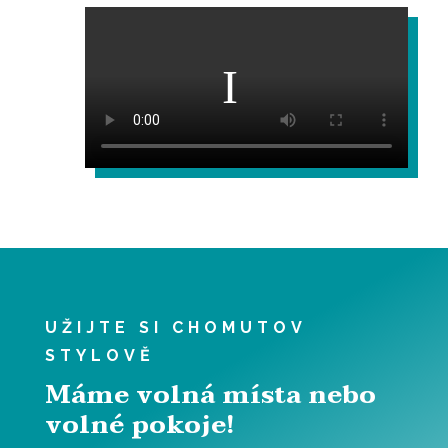
UŽIJTE SI CHOMUTOV
STYLOVĚ
Máme volná místa nebo
volné pokoje!