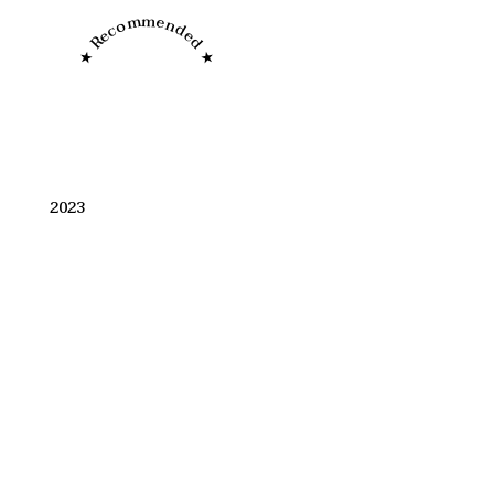
★ Recommended ★
2023
Restaurace MER