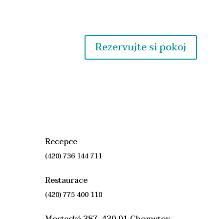
Kamencového jezera a Podkrušnohorského
zooparku.
Rezervujte si pokoj
Recepce
(420) 736 144 711
Restaurace
(420) 775 400 110
Mostecká 387, 430 01 Chomutov