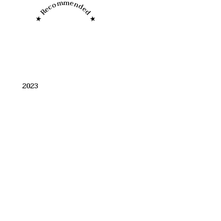
★ Recommended ★
2023
Restaurace MER